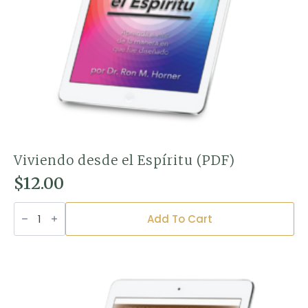
Viviendo desde el Espíritu (PDF)
$
12.00
Viviendo
desde
Add To Cart
el
Espíritu
(PDF)
quantity