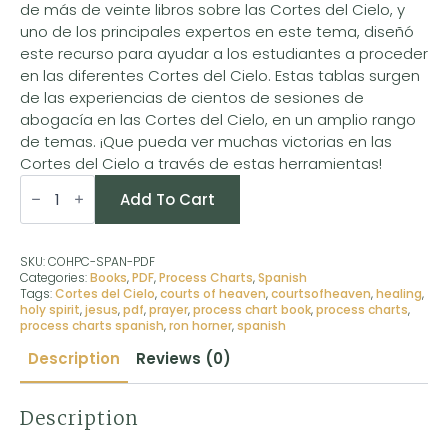
de más de veinte libros sobre las Cortes del Cielo, y
uno de los principales expertos en este tema, diseñó
este recurso para ayudar a los estudiantes a proceder
en las diferentes Cortes del Cielo. Estas tablas surgen
de las experiencias de cientos de sesiones de
abogacía en las Cortes del Cielo, en un amplio rango
de temas. ¡Que pueda ver muchas victorias en las
Cortes del Cielo a través de estas herramientas!
Tablas
de
Add To Cart
Proceso
de
la
Cortes
SKU:
COHPC-SPAN-PDF
del
Categories:
Books
,
PDF
,
Process Charts
,
Spanish
Cielo
Tags:
Cortes del Cielo
,
courts of heaven
,
courtsofheaven
,
healing
,
(PDF
holy spirit
,
jesus
,
pdf
,
prayer
,
process chart book
,
process charts
,
Edition)
process charts spanish
,
ron horner
,
spanish
quantity
Description
Reviews (0)
Description