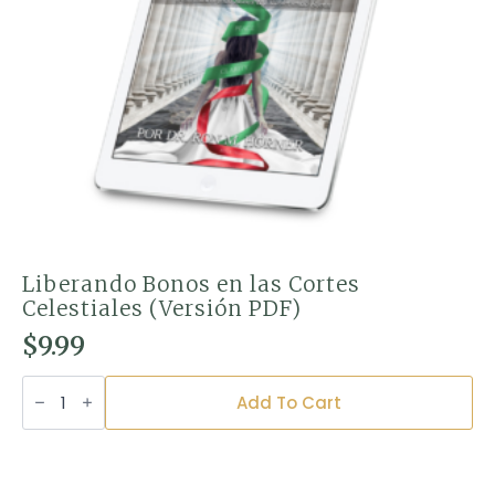
Liberando Bonos en las Cortes
Celestiales (Versión PDF)
$
9.99
Liberando
Bonos
Add To Cart
en
las
Cortes
Celestiales
(Versión