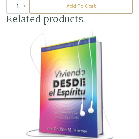
Liberando
Su
Add To Cart
Visión
Espiritual
Related products
(Versión
PDF)
quantity