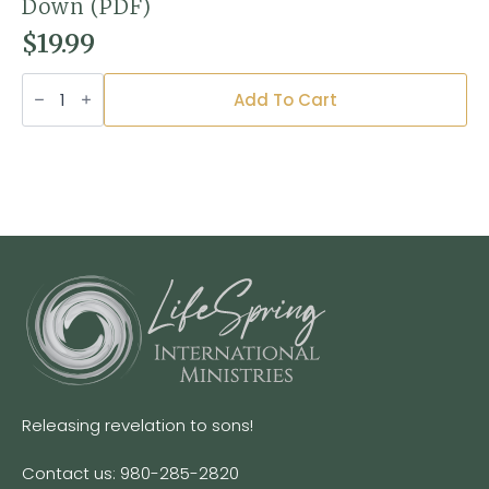
Down (PDF)
$
19.99
Building
Your
Add To Cart
Business
from
Heaven
Down
(PDF)
quantity
Releasing revelation to sons!
Contact us: 980-285-2820