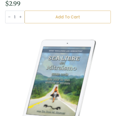
$
2.99
Las
Cuatro
Add To Cart
Llaves
para
Anular
las
Acusaciones
(PDF
edición)
quantity