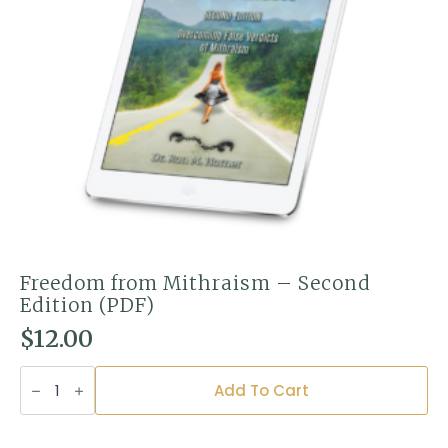
Freedom from Mithraism – Second
Edition (PDF)
$
12.00
Freedom
from
Add To Cart
Mithraism
–
Second
Edition